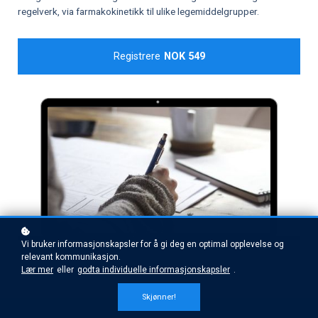
regelverk, via farmakokinetikk til ulike legemiddelgrupper.
Registrere
NOK 549
Vi bruker informasjonskapsler for å gi deg en optimal opplevelse og
relevant kommunikasjon.
Lær mer
eller
godta individuelle informasjonskapsler
.
Skjønner!