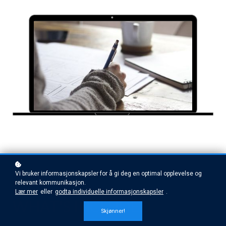
Vi bruker informasjonskapsler for å gi deg en optimal opplevelse og
relevant kommunikasjon.
Lær mer
eller
godta individuelle informasjonskapsler
.
WHAT'S INCLUDED
Skjønner!